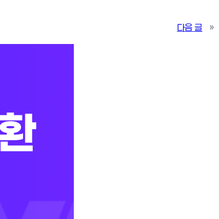
다음 글
»