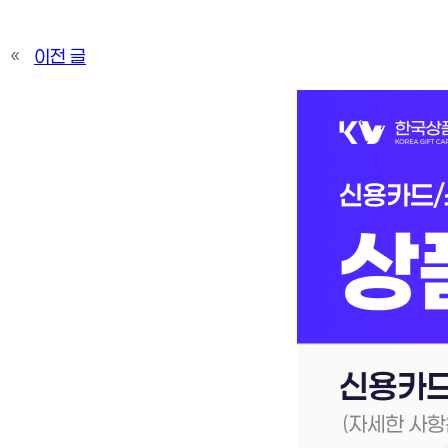
«
이전 글