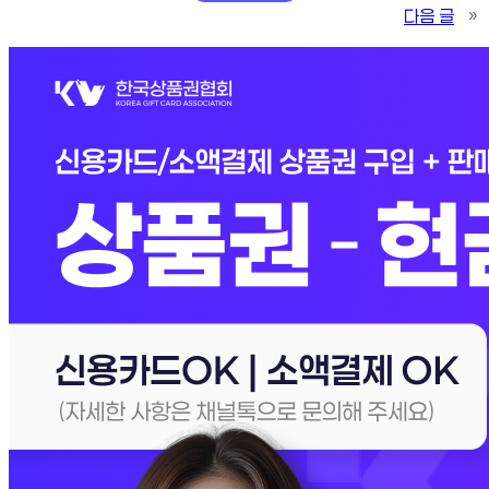
다음 글
»