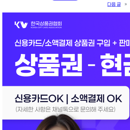
다음 글
»