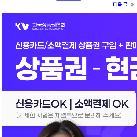
다음 글
»