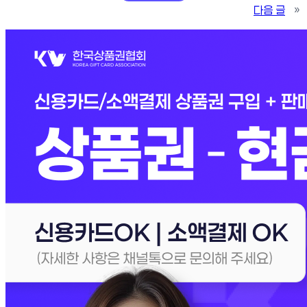
다음 글
»