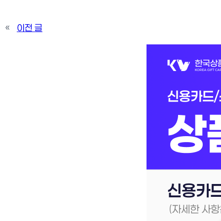
«
이전 글