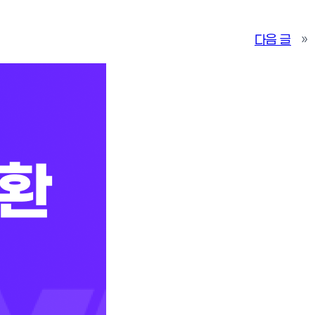
다음 글
»