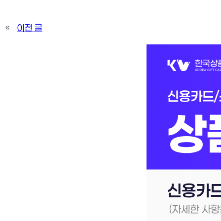
«
이전 글