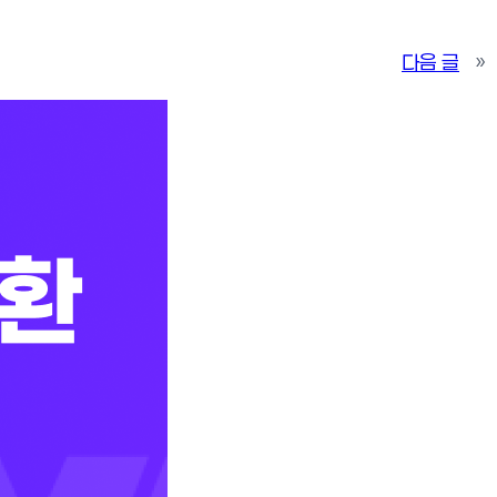
다음 글
»