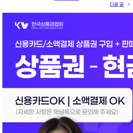
다음 글
»