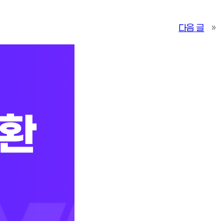
다음 글
»