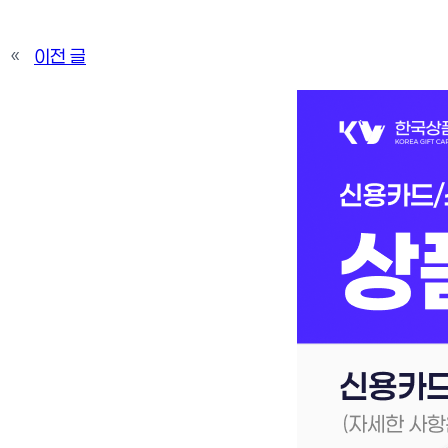
«
이전 글