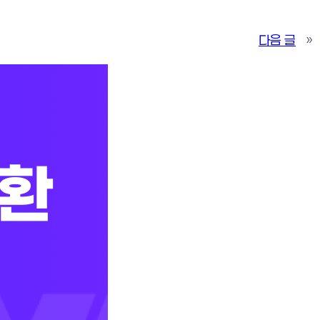
다음 글
»