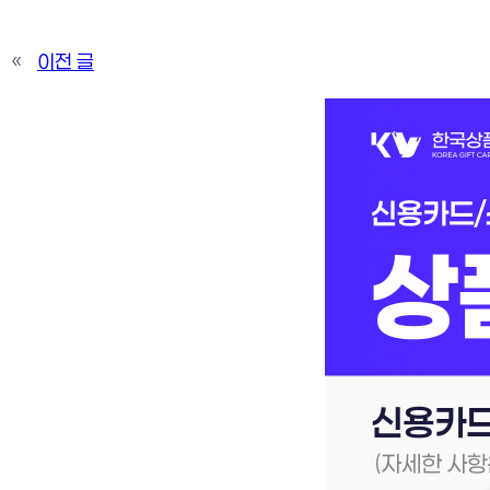
«
이전 글