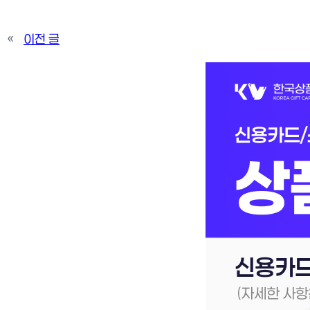
«
이전 글