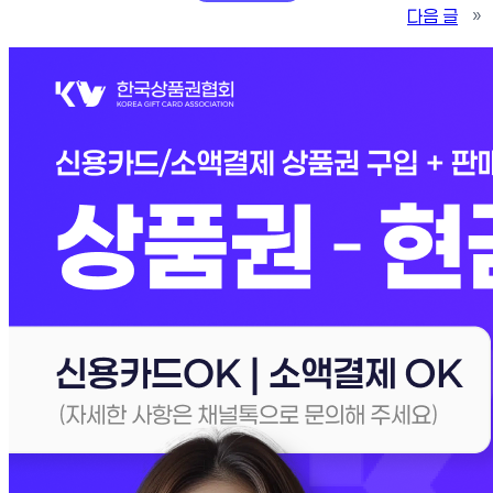
다음 글
»