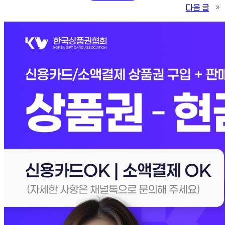
다음 글
»