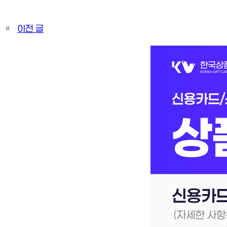
«
이전 글