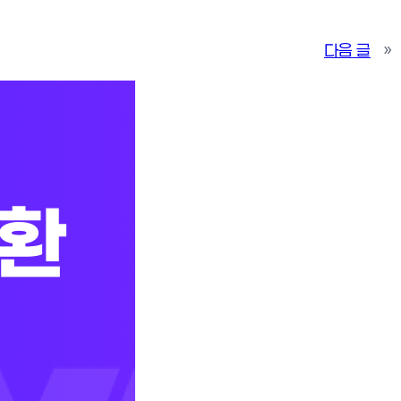
다음 글
»