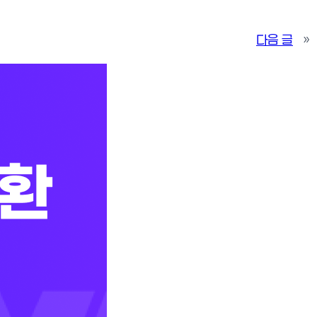
다음 글
»