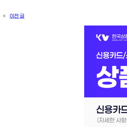
«
이전 글