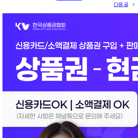
다음 글
»