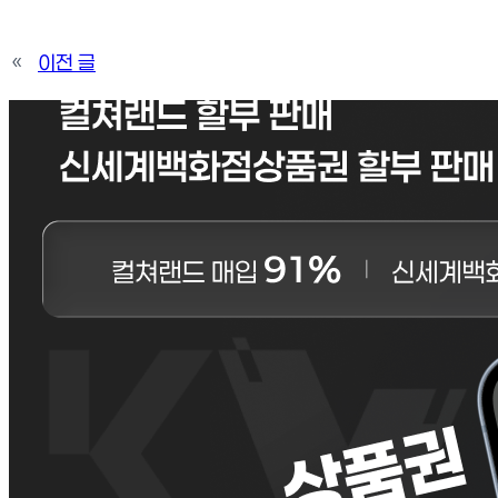
«
이전 글