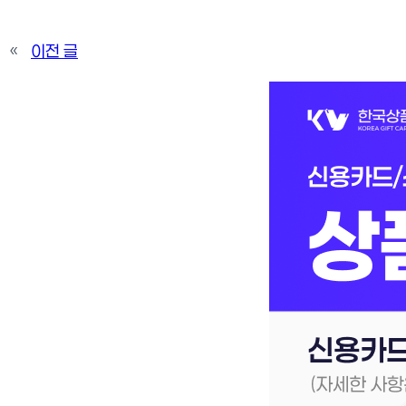
«
이전 글