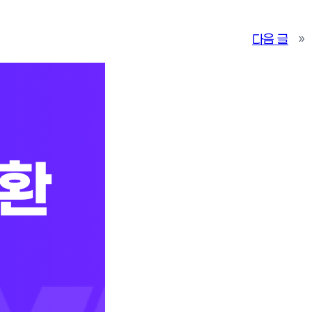
다음 글
»