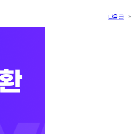
다음 글
»