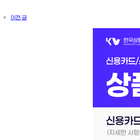
«
이전 글