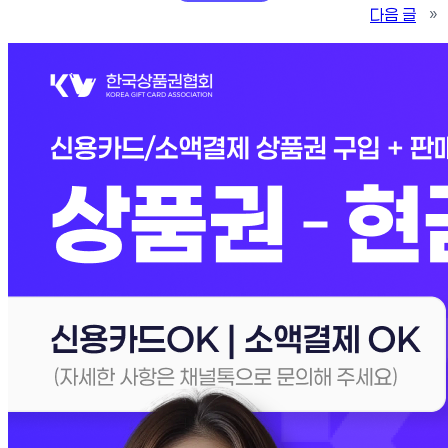
다음 글
»