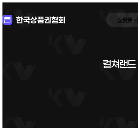
쇼핑몰
컬쳐랜드