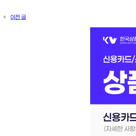
«
이전 글