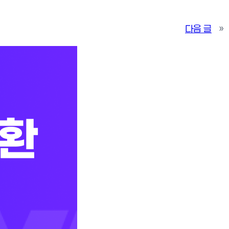
다음 글
»