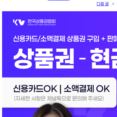
다음 글
»