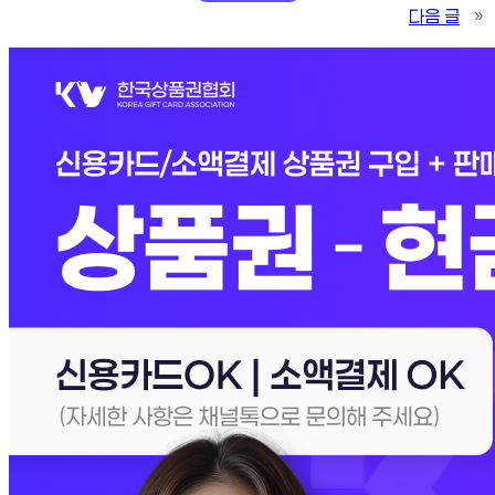
다음 글
»