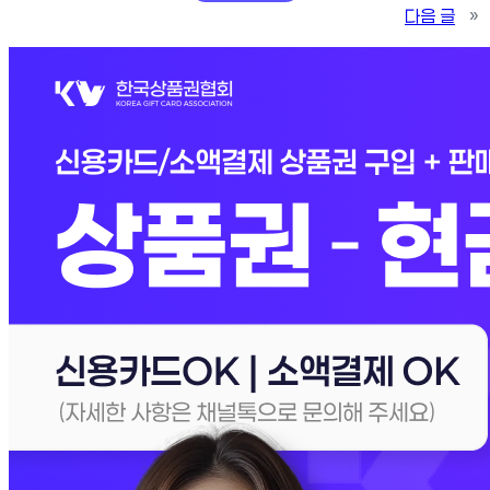
다음 글
»