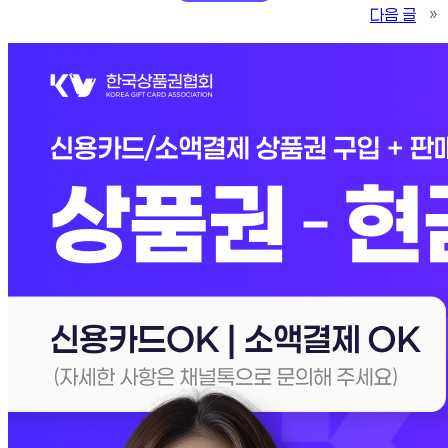
다음 글
»