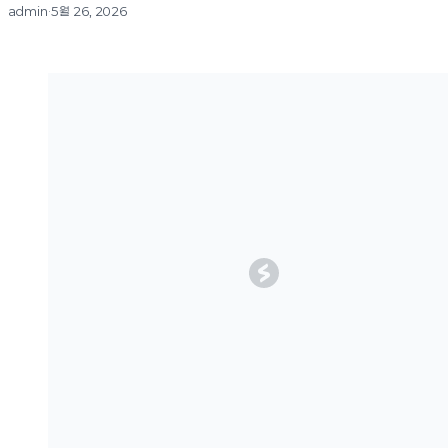
admin
·
5월 26, 2026