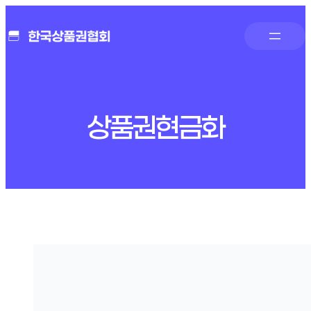
콘
텐
츠
로
바
로
가
상품권현금화
기